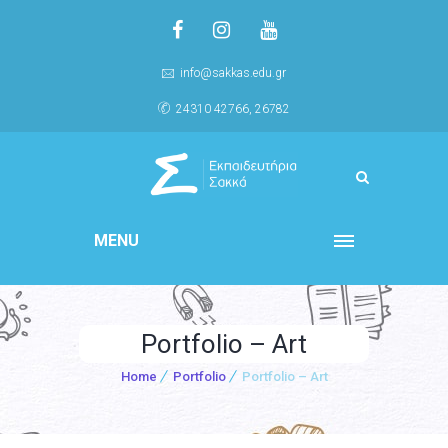
info@sakkas.edu.gr
24310 42766, 26782
MENU
Portfolio – Art
Home
Portfolio
Portfolio – Art