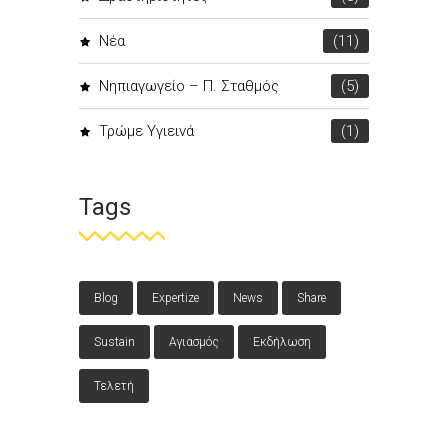
Νέα
(11)
Νηπιαγωγείο – Π. Σταθμός
(5)
Τρώμε Υγιεινά
(1)
Tags
Blog
Expertize
News
Share
Sustain
Αγιασμός
Εκδήλωση
Τελετή