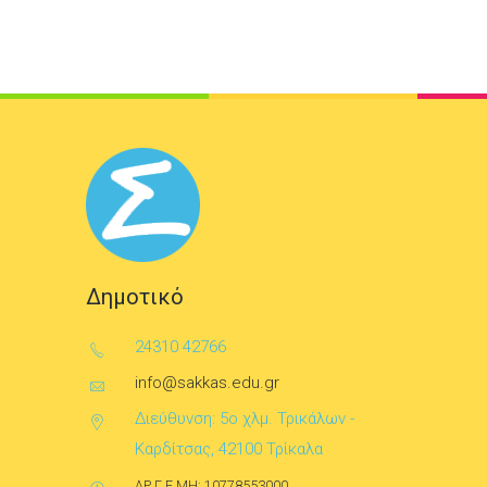
Δημοτικό
24310 42766
info@sakkas.edu.gr
Διεύθυνση: 5ο χλμ. Τρικάλων -
Καρδίτσας, 42100 Τρίκαλα
ΑΡ.Γ.Ε.ΜΗ: 10778553000