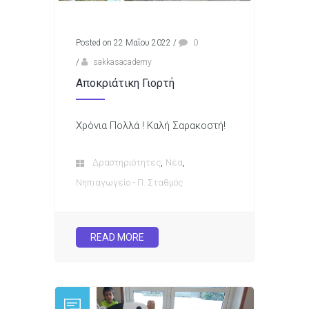
Posted on 22 Μαΐου 2022
/
0
/
sakkasacademy
Αποκριάτικη Γιορτή
Xρόνια Πολλά ! Καλή Σαρακοστή!
,
,
Δραστηριότητες
Νέα
Νηπιαγωγείο - Π. Σταθμός
READ MORE