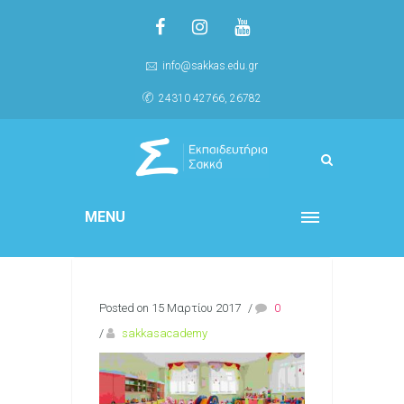
info@sakkas.edu.gr
24310 42766, 26782
MENU
Posted on 15 Μαρτίου 2017
/
0
/
sakkasacademy