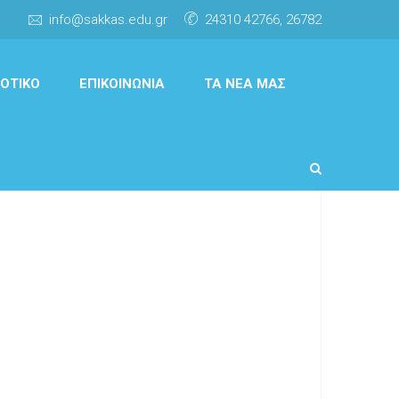
info@sakkas.edu.gr
24310 42766, 26782
ΟΤΙΚΌ
ΕΠΙΚΟΙΝΩΝΊΑ
ΤΑ ΝΈΑ ΜΑΣ