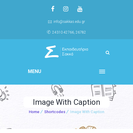
info@sakkas.edu.gr
24310 42766, 26782
MENU
Image With Caption
Home
Shortcodes
Image With Caption