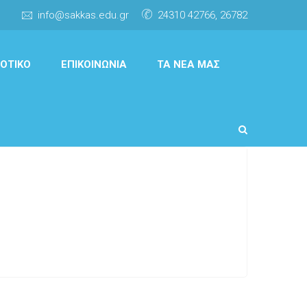
info@sakkas.edu.gr
24310 42766, 26782
ΟΤΙΚΌ
ΕΠΙΚΟΙΝΩΝΊΑ
ΤΑ ΝΈΑ ΜΑΣ