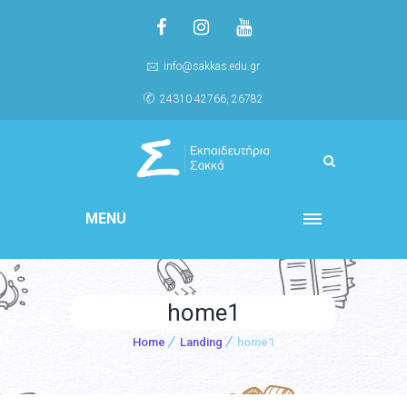
info@sakkas.edu.gr
24310 42766, 26782
MENU
home1
Home
Landing
home1