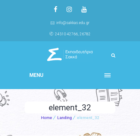
info@sakkas.edu.gr
24310 42766, 26782
MENU
element_32
Home
Landing
element_32