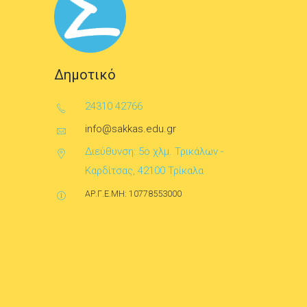
Δημοτικό
24310 42766
info@sakkas.edu.gr
Διεύθυνση: 5ο χλμ. Τρικάλων -
Καρδίτσας, 42100 Τρίκαλα
ΑΡ.Γ.Ε.ΜΗ: 10778553000