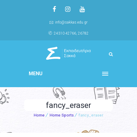
info@sakkas.edu.gr
24310 42766, 26782
MENU
fancy_eraser
Home
Home Sports
fancy_eraser