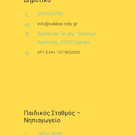
Δημοτικό
24310 42766
info@sakkas.edu.gr
Διεύθυνση: 5ο χλμ. Τρικάλων -
Καρδίτσας, 42100 Τρίκαλα
ΑΡ.Γ.Ε.ΜΗ: 10778553000
Παιδικός Σταθμός –
Νηπιαγωγείο
24310 26782