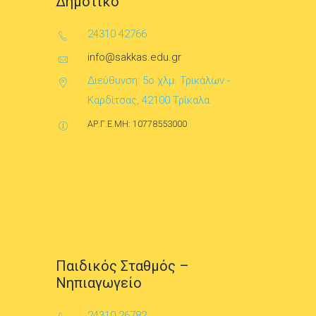
Δημοτικό
24310 42766
info@sakkas.edu.gr
Διεύθυνση: 5ο χλμ. Τρικάλων -
Καρδίτσας, 42100 Τρίκαλα
ΑΡ.Γ.Ε.ΜΗ: 10778553000
Παιδικός Σταθμός –
Νηπιαγωγείο
24310 26782