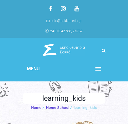
info@sakkas.edu.gr
24310 42766, 26782
MENU
learning_kids
Home
Home School
learning_kids