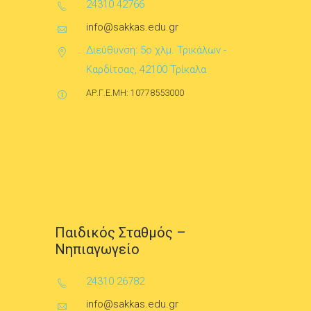
24310 42766
info@sakkas.edu.gr
Διεύθυνση: 5ο χλμ. Τρικάλων -
Καρδίτσας, 42100 Τρίκαλα
ΑΡ.Γ.Ε.ΜΗ: 10778553000
Παιδικός Σταθμός –
Νηπιαγωγείο
24310 26782
info@sakkas.edu.gr