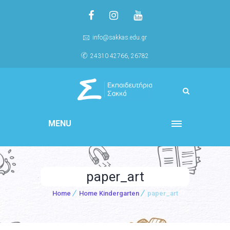
info@sakkas.edu.gr
24310 42766, 26782
MENU
paper_art
Home
Home Kindergarten
paper_art