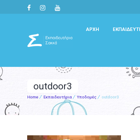
ΑΡΧΉ
ΕΚΠΑΙΔΕΥΤ
outdoor3
Home
Εκπαιδευτήρια
Υποδομές
outdoor3