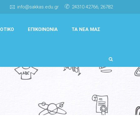
info@sakkas.edu.gr
24310 42766, 26782
ΟΤΙΚΌ
ΕΠΙΚΟΙΝΩΝΊΑ
ΤΑ ΝΈΑ ΜΑΣ