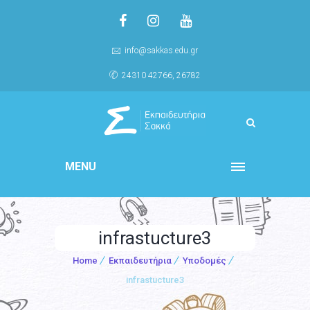
info@sakkas.edu.gr
24310 42766, 26782
MENU
infrastucture3
Home
Εκπαιδευτήρια
Υποδομές
infrastucture3