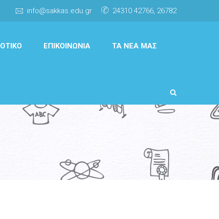
info@sakkas.edu.gr
24310 42766, 26782
ΟΤΙΚΌ
ΕΠΙΚΟΙΝΩΝΊΑ
ΤΑ ΝΈΑ ΜΑΣ