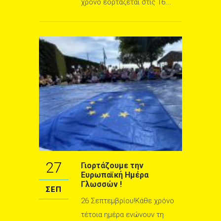
χρόνο εορτάζεται στις 16...
27
Γιορτάζουμε την
Ευρωπαϊκή Ημέρα
Γλωσσών !
ΣΕΠ
26 Σεπτεμβρίου!Κάθε χρόνο
τέτοια ημέρα ενώνουν τη